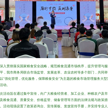
深入贯彻落实国家粮食安全战略，规范粮食流通市场秩序，提升管理与服
平，我市商务局联合市场监管、发展改革、农业农村等多个部门，共同举
以“强化管理，优化服务，保障粮食安全”为主题的粮食市场管理服务大型
活动。
次活动旨在通过集中宣传，向广大粮食经营者、加工企业、种粮农户及市
及粮食流通、质量安全、价格监管、储备管理等方面的法律法规与政策措
。活动现场设置了政策咨询台、宣传展板、发放宣传手册，并安排专业人