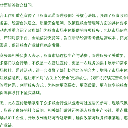
对面解答群众疑问。
合工作组重点宣传了《粮食流通管理条例》等核心法规，强调了粮食收购
备案、经营台账建立、质量安全追溯、政策性粮食管理等方面的具体要求
动也着重介绍了政府部门为粮食市场主体提供的各项服务，包括市场信息
、产销对接平台、金融信贷支持等，旨在帮助经营者降低运营成本，拓宽
渠道，促进粮食产业健康稳定发展。
商务局相关负责人表示，粮食市场连接生产与消费，管理服务至关重要。
多部门联合行动，不仅是一次普法宣传，更是一次服务的集中展示和需求
场摸排。通过活动，进一步凝聚了部门协同监管的合力，增强了市场主体
法诚信意识，也让市民对“舌尖上的安全”更加放心。我市将持续完善粮食
管理体系，创新服务方式，为构建更高层次、更高质量、更有效率的粮食
保障体系打下坚实基础。
悉，此次宣传活动吸引了众多粮食行业从业者与社区居民参与，现场气氛
，取得了良好的社会反响。相关部门后续还将深入粮食主产乡镇、重点批
场及加工企业，开展系列走访与专题培训，确保政策与服务精准落地，惠
产业链。